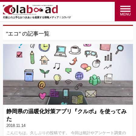
行政との上手なおつきあいを提案する情報メディア！コラバド
menu
政策のおはなし
(24)
"エコ" の記事一覧
福祉のおはなし
(27)
交通のおはなし
(16)
マーケティングのおはなし
(4)
行ってみた！やってみた！
(34)
統計のおはなし
(27)
静岡県の温暖化対策アプリ『クルポ』を使ってみ
行政のおはなし
(14)
た
2018.11.14
SRC
(41)
こんにちは。久しぶりの投稿です。 今回は統計やアンケート調査の