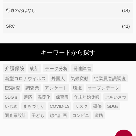
行政のおはなし
(14)
SRC
(41)
キーワードから探す
介護保険
統計
データ分析
発達障害
新型コロナウイルス
外国人
気候変動
従業員意識調査
ES調査
調査票
アンケート
環境
オープンデータ
SDGｓ
適応
温暖化
保育園
年末年始休暇
ごあいさつ
いじめ
まちづくり
COVID-19
リスク
研修
SDGs
調査票設計
子ども
総合計画
コンビニ
道路