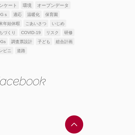
ンケート
環境
オープンデータ
DGｓ
適応
温暖化
保育園
末年始休暇
ごあいさつ
いじめ
ちづくり
COVID-19
リスク
研修
DGs
調査票設計
子ども
総合計画
ンビニ
道路
acebook