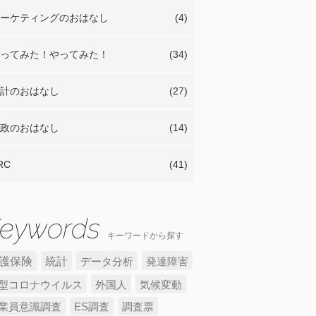
ーケティングのおはなし
(4)
ってみた！やってみた！
(34)
計のおはなし
(27)
政のおはなし
(14)
RC
(41)
キーワードから探す
護保険
統計
データ分析
発達障害
型コロナウイルス
外国人
気候変動
業員意識調査
ES調査
調査票