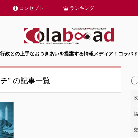
コンセプト
ランキング
行政との上手なおつきあいを提案する情報メディア！コラバド
チ" の記事一覧
政
福
交