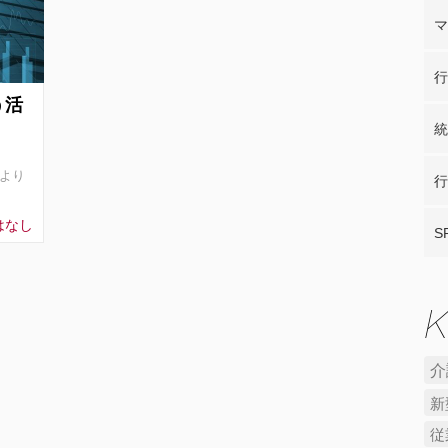
マ
行
う活
統
より
行
はなし
S
介
新
従