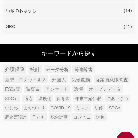
行政のおはなし
(14)
SRC
(41)
キーワードから探す
介護保険
統計
データ分析
発達障害
新型コロナウイルス
外国人
気候変動
従業員意識調査
ES調査
調査票
アンケート
環境
オープンデータ
SDGｓ
適応
温暖化
保育園
年末年始休暇
ごあいさつ
いじめ
まちづくり
COVID-19
リスク
研修
SDGs
調査票設計
子ども
総合計画
コンビニ
道路