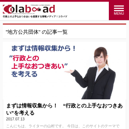
行政との上手なおつきあいを提案する情報メディア！コラバド
menu
政策のおはなし
(24)
"地方公共団体" の記事一覧
福祉のおはなし
(27)
交通のおはなし
(16)
マーケティングのおはなし
(4)
行ってみた！やってみた！
(34)
統計のおはなし
(27)
まずは情報収集から！ “行政との上手なおつきあ
行政のおはなし
(14)
い”を考える
2017.07.13
SRC
(41)
こんにちは、ライターの山村です。 今日は、このサイトのテーマで