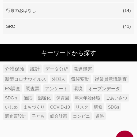
行政のおはなし
(14)
SRC
(41)
キーワードから探す
介護保険
統計
データ分析
発達障害
新型コロナウイルス
外国人
気候変動
従業員意識調査
ES調査
調査票
アンケート
環境
オープンデータ
SDGｓ
適応
温暖化
保育園
年末年始休暇
ごあいさつ
いじめ
まちづくり
COVID-19
リスク
研修
SDGs
調査票設計
子ども
総合計画
コンビニ
道路