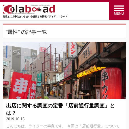
行政との上手なおつきあいを提案する情報メディア！コラバド
menu
政策のおはなし
(24)
"属性" の記事一覧
福祉のおはなし
(27)
交通のおはなし
(16)
マーケティングのおはなし
(4)
行ってみた！やってみた！
(34)
統計のおはなし
(27)
出店に関する調査の定番「店前通行量調査」と
行政のおはなし
(14)
は？
2019.10.15
SRC
(41)
こんにちは。ライターの泰良です。 今回は「店前通行量」について