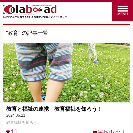
行政との上手なおつきあいを提案する情報メディア！コラバド
menu
政策のおはなし
(24)
"教育" の記事一覧
福祉のおはなし
(27)
交通のおはなし
(16)
マーケティングのおはなし
(4)
行ってみた！やってみた！
(34)
統計のおはなし
(27)
教育と福祉の連携 教育福祉を知ろう！
行政のおはなし
(14)
2024.06.21
教育福祉を知ろう！
SRC
(41)
11
福祉のおはなし