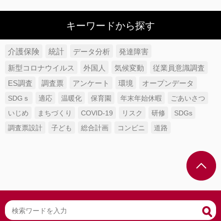
キーワードから探す
介護保険
統計
データ分析
発達障害
新型コロナウイルス
外国人
気候変動
従業員意識調査
ES調査
調査票
アンケート
環境
オープンデータ
SDGｓ
適応
温暖化
保育園
年末年始休暇
ごあいさつ
いじめ
まちづくり
COVID-19
リスク
研修
SDGs
調査票設計
子ども
総合計画
コンビニ
道路