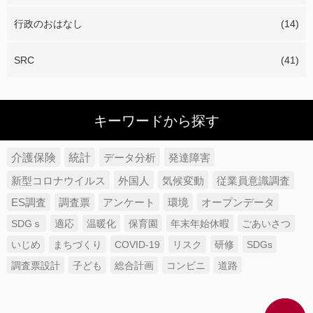
行政のおはなし
(14)
SRC
(41)
キーワードから探す
介護保険
統計
データ分析
発達障害
新型コロナウイルス
外国人
気候変動
従業員意識調査
ES調査
調査票
アンケート
環境
オープンデータ
SDGｓ
適応
温暖化
保育園
年末年始休暇
ごあいさつ
いじめ
まちづくり
COVID-19
リスク
研修
SDGs
調査票設計
子ども
総合計画
コンビニ
道路