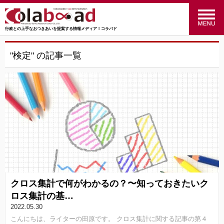
行政との上手なおつきあいを提案する情報メディア！コラバド
menu
政策のおはなし
(24)
"検定" の記事一覧
福祉のおはなし
(27)
交通のおはなし
(16)
マーケティングのおはなし
(4)
行ってみた！やってみた！
(34)
統計のおはなし
(27)
クロス集計で何がわかるの？〜知っておきたいク
行政のおはなし
(14)
ロス集計の基…
2022.05.30
SRC
(41)
こんにちは、ライターの田原です。 クロス集計に関する記事の第４