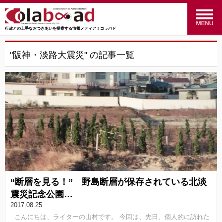
行政との上手なおつきあいを提案する情報メディア！コラバド
menu
政策のおはなし
(24)
"阪神・淡路大震災" の記事一覧
福祉のおはなし
(27)
交通のおはなし
(16)
マーケティングのおはなし
(4)
行ってみた！やってみた！
(34)
統計のおはなし
(27)
“断層を見る！” 野島断層が保存されている北淡
行政のおはなし
(14)
震災記念公園…
2017.08.25
SRC
(41)
こんにちは、ライターの山村です。 今回は、先日、個人的に訪れた