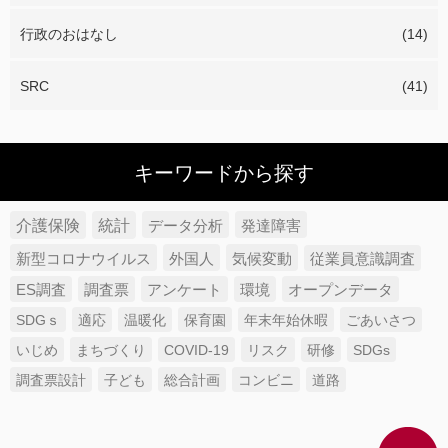
行政のおはなし
(14)
SRC
(41)
キーワードから探す
介護保険
統計
データ分析
発達障害
新型コロナウイルス
外国人
気候変動
従業員意識調査
ES調査
調査票
アンケート
環境
オープンデータ
SDGｓ
適応
温暖化
保育園
年末年始休暇
ごあいさつ
いじめ
まちづくり
COVID-19
リスク
研修
SDGs
調査票設計
子ども
総合計画
コンビニ
道路