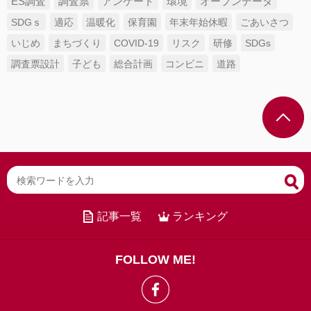
ES調査
調査票
アンケート
環境
オープンデータ
SDGｓ
適応
温暖化
保育園
年末年始休暇
ごあいさつ
いじめ
まちづくり
COVID-19
リスク
研修
SDGs
調査票設計
子ども
総合計画
コンビニ
道路
記事一覧
ランキング
FOLLOW ME!