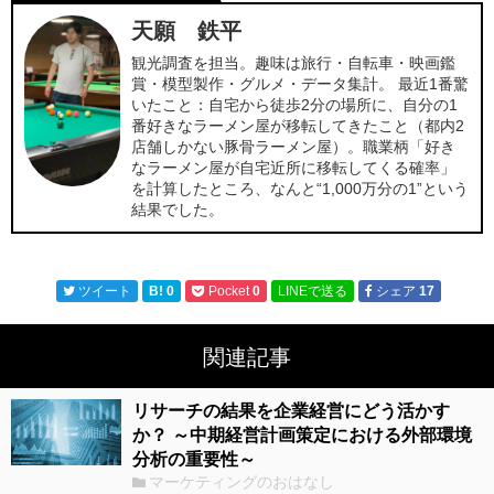
天願 鉄平
観光調査を担当。趣味は旅行・自転車・映画鑑
賞・模型製作・グルメ・データ集計。 最近1番驚
いたこと：自宅から徒歩2分の場所に、自分の1
番好きなラーメン屋が移転してきたこと（都内2
店舗しかない豚骨ラーメン屋）。職業柄「好き
なラーメン屋が自宅近所に移転してくる確率」
を計算したところ、なんと“1,000万分の1”という
結果でした。
ツイート
B!
0
Pocket
0
LINEで送る
シェア
17
関連記事
リサーチの結果を企業経営にどう活かす
か？ ～中期経営計画策定における外部環境
分析の重要性～
マーケティングのおはなし