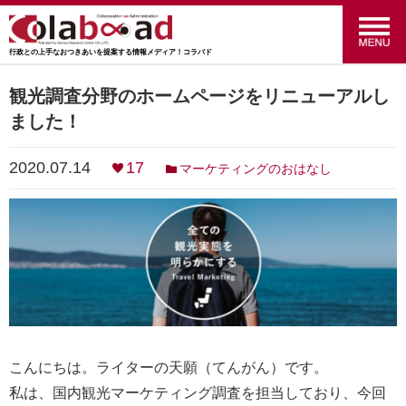
行政との上手なおつきあいを提案する情報メディア！コラバド
menu
政策のおはなし
(24)
観光調査分野のホームページをリニューアルし
ました！
福祉のおはなし
(27)
2020.07.14
17
マーケティングのおはなし
交通のおはなし
(16)
マーケティングのおはなし
(4)
行ってみた！やってみた！
(34)
統計のおはなし
(27)
行政のおはなし
(14)
こんにちは。ライターの天願（てんがん）です。
SRC
(41)
私は、国内観光マーケティング調査を担当しており、今回