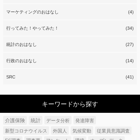
マーケティングのおはなし
(4)
行ってみた！やってみた！
(34)
統計のおはなし
(27)
行政のおはなし
(14)
SRC
(41)
キーワードから探す
介護保険
統計
データ分析
発達障害
新型コロナウイルス
外国人
気候変動
従業員意識調査