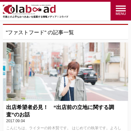
行政との上手なおつきあいを提案する情報メディア！コラバド
menu
政策のおはなし
(24)
"ファストフード" の記事一覧
福祉のおはなし
(27)
交通のおはなし
(16)
マーケティングのおはなし
(4)
行ってみた！やってみた！
(34)
統計のおはなし
(27)
出店希望者必見！ “出店前の立地に関する調
行政のおはなし
(14)
査”のお話
2017.09.04
SRC
(41)
こんにちは、ライターの鈴木賢です。 はじめての執筆です。よろし