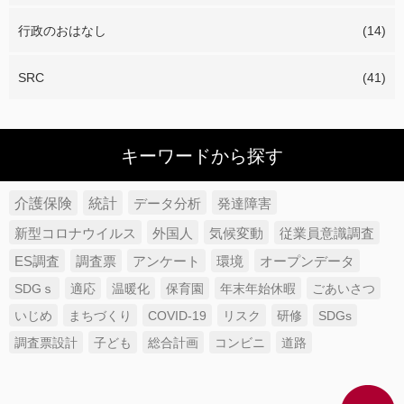
行政のおはなし
(14)
SRC
(41)
キーワードから探す
介護保険
統計
データ分析
発達障害
新型コロナウイルス
外国人
気候変動
従業員意識調査
ES調査
調査票
アンケート
環境
オープンデータ
SDGｓ
適応
温暖化
保育園
年末年始休暇
ごあいさつ
いじめ
まちづくり
COVID-19
リスク
研修
SDGs
調査票設計
子ども
総合計画
コンビニ
道路