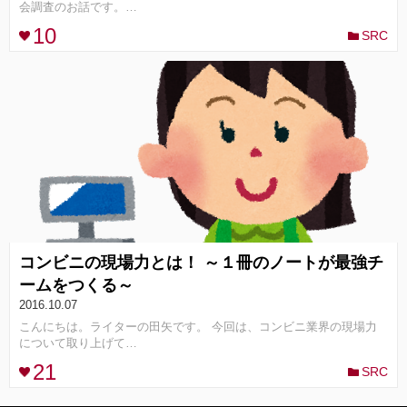
会調査のお話です。…
10
SRC
コンセプト
ランキング
FOLLOW ME!
コンビニの現場力とは！ ～１冊のノートが最強チ
ームをつくる～
2016.10.07
こんにちは。ライターの田矢です。 今回は、コンビニ業界の現場力
について取り上げて…
21
SRC