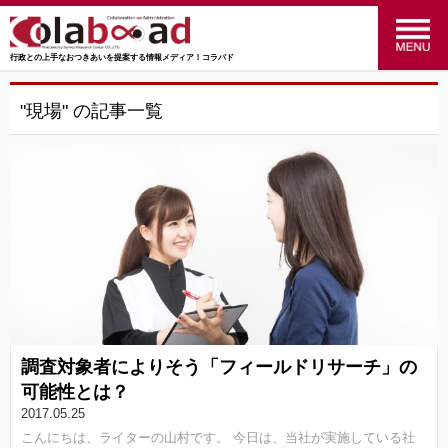
行政との上手なおつきあいを提案する情報メディア！コラバド
menu
政策のおはなし
(24)
"現場" の記事一覧
福祉のおはなし
(27)
交通のおはなし
(16)
マーケティングのおはなし
(4)
行ってみた！やってみた！
(34)
統計のおはなし
(27)
調査対象者によりそう「フィールドリサーチ」の
行政のおはなし
(14)
可能性とは？
2017.05.25
SRC
(41)
こんにちは、ライターの山村です。 今日は、当社が実施している社