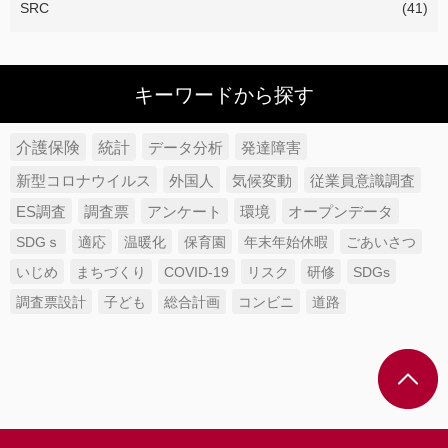
SRC
(41)
キーワードから探す
介護保険
統計
データ分析
発達障害
新型コロナウイルス
外国人
気候変動
従業員意識調査
ES調査
調査票
アンケート
環境
オープンデータ
SDGｓ
適応
温暖化
保育園
年末年始休暇
ごあいさつ
いじめ
まちづくり
COVID-19
リスク
研修
SDGs
調査票設計
子ども
総合計画
コンビニ
道路