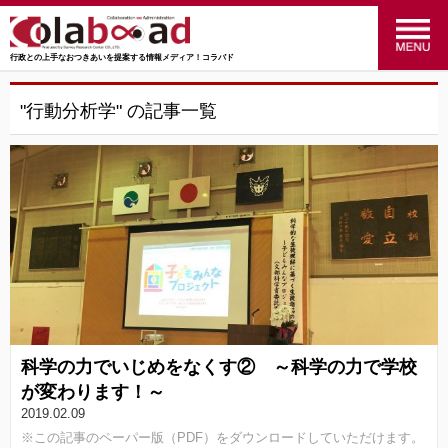
行政との上手なおつきあいを提案する情報メディア！コラバド
menu
政策のおはなし
(24)
"行動分析学" の記事一覧
福祉のおはなし
(27)
交通のおはなし
(16)
マーケティングのおはなし
(4)
行ってみた！やってみた！
(34)
統計のおはなし
(27)
科学の力でいじめをなくす② ～科学の力で学校
行政のおはなし
(14)
が変わります！～
2019.02.09
SRC
(41)
※この記事のペーパー版（PDF）をダウンロードしていただけます。