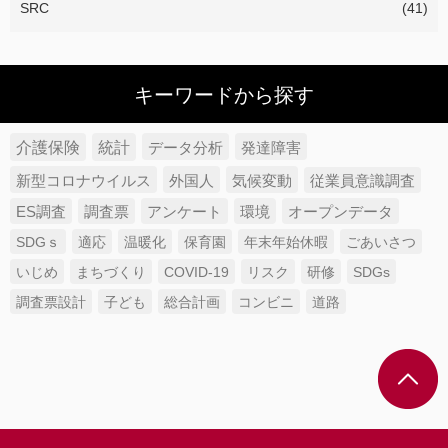
SRC
(41)
キーワードから探す
介護保険
統計
データ分析
発達障害
新型コロナウイルス
外国人
気候変動
従業員意識調査
ES調査
調査票
アンケート
環境
オープンデータ
SDGｓ
適応
温暖化
保育園
年末年始休暇
ごあいさつ
いじめ
まちづくり
COVID-19
リスク
研修
SDGs
調査票設計
子ども
総合計画
コンビニ
道路