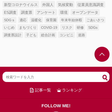
新型コロナウイルス
外国人
気候変動
従業員意識調査
ES調査
調査票
アンケート
環境
オープンデータ
SDGｓ
適応
温暖化
保育園
年末年始休暇
ごあいさつ
いじめ
まちづくり
COVID-19
リスク
研修
SDGs
調査票設計
子ども
総合計画
コンビニ
道路
記事一覧
ランキング
FOLLOW ME!