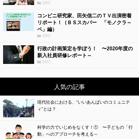
SRC
コンビニ研究家、田矢信二のＴＶ出演密着
リポート！（ＢＳスカパー 「モノクラ～
ベ」編）
SRC
行政の計画策定を学ぼう！ 〜2020年度の
新入社員研修レポート～
SRC
人気の記事
現代社会における、”いいあんばいのコミュニテ
ィ”とは？
科学の力でいじめをなくす！① 〜子どもの「行
動」へのアプローチを考える～