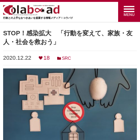
行政との上手なおつきあいを提案する情報メディア！コラバド
menu
政策のおはなし
(24)
STOP！感染拡大 「行動を変えて、家族・友
人・社会を救おう」
福祉のおはなし
(27)
2020.12.22
18
SRC
交通のおはなし
(16)
マーケティングのおはなし
(4)
行ってみた！やってみた！
(34)
統計のおはなし
(27)
行政のおはなし
(14)
SRC
(41)