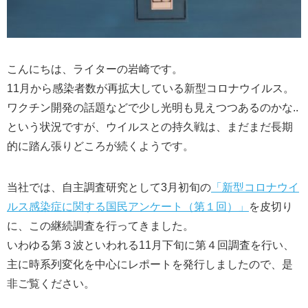
コンセプト
ランキング
こんにちは、ライターの岩崎です。
11月から感染者数が再拡大している新型コロナウイルス。
FOLLOW ME!
ワクチン開発の話題などで少し光明も見えつつあるのかな..
という状況ですが、ウイルスとの持久戦は、まだまだ長期
的に踏ん張りどころが続くようです。
当社では、自主調査研究として3月初旬の
「新型コロナウイ
ルス感染症に関する国民アンケート（第１回）」
を皮切り
に、この継続調査を行ってきました。
いわゆる第３波といわれる11月下旬に第４回調査を行い、
主に時系列変化を中心にレポートを発行しましたので、是
非ご覧ください。