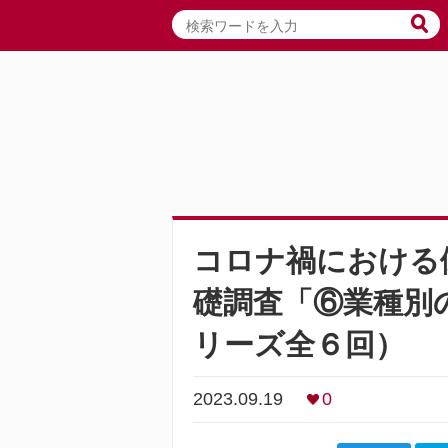
コロナ禍における
礎調査「⑥業種別
リーズ全６回）
2023.09.19
0