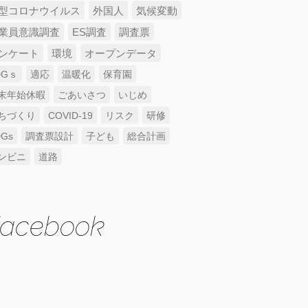
型コロナウイルス
外国人
気候変動
業員意識調査
ES調査
調査票
ンケート
環境
オープンデータ
DGｓ
適応
温暖化
保育園
末年始休暇
ごあいさつ
いじめ
ちづくり
COVID-19
リスク
研修
DGs
調査票設計
子ども
総合計画
ンビニ
道路
acebook