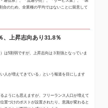
T・通信系」、「流通小売」、「サービス業」、「医
計の割合のため、全業種の平均ではないことに留意して
％、上昇志向あり31.8％
）は5割弱ですが、上昇志向は３割強となっていま
ない人が増えてきている」という報道を目にします
あるようにも思えますが、フリーランス人口が増えて
な位置づけのポストが設置されたり、意識が変わると