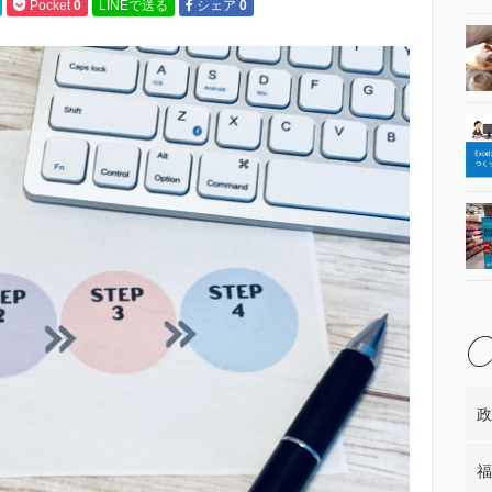
Pocket
0
LINEで送る
シェア
0
政
福