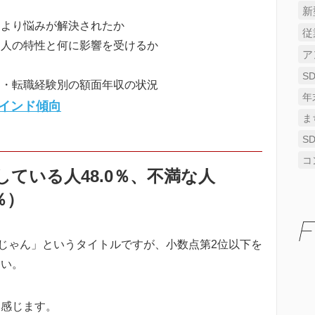
新
により悩みが解決されたか
従
る人の特性と何に影響を受けるか
ア
S
別・転職経験別の額面年収の状況
年
インド傾向
ま
S
コ
ている人48.0％、不満な人
％）
F
いじゃん」というタイトルですが、小数点第2位以下を
さい。
に感じます。