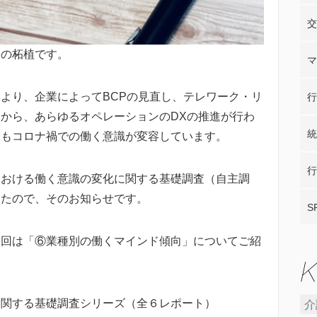
交
ーの柘植です。
マ
より、企業によってBCPの見直し、テレワーク・リ
行
から、あらゆるオペレーションのDXの推進が行わ
統
側もコロナ禍での働く意識が変容しています。
行
における働く意識の変化に関する基礎調査（自主調
したので、そのお知らせです。
S
今回は「⑥業種別の働くマインド傾向」についてご紹
に関する基礎調査シリーズ（全６レポート）
介