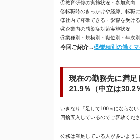
①教育研修の実施状況・参加意向
②転職時のきっかけや経緯、転職
③社内で尊敬できる・影響を受け
④企業内の感染症対策実施状況
⑤業種別・規模別・職位別・年次
今回ご紹介→
⑥業種別の働くマ
現在の勤務先に満足し
21.9％（中立は30.2
いきなり「足して100％にならな
四捨五入しているのでご容赦くだ
公務は満足している人が多いよう