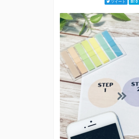
ツイート
B!
0