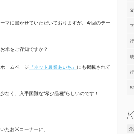
。
交
テーマに書かせていただいておりますが、今回のテー
マ
行
うお米をご存知ですか？
統
のホームページ
『ネット農業あいち』
にも掲載されて
行
S
少なく、入手困難な“希少品種”らしいのです！
介
覗いたお米コーナーに、