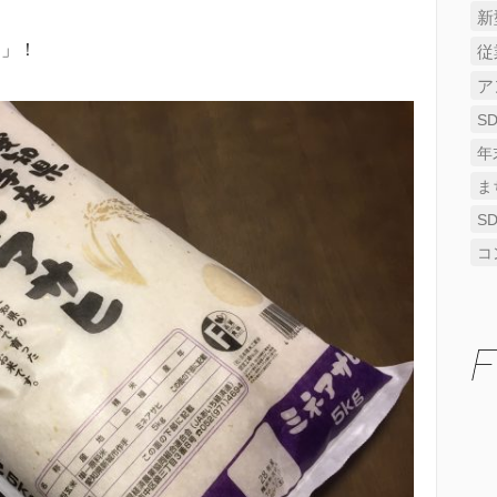
新
ヒ」！
従
ア
S
年
ま
S
コ
F