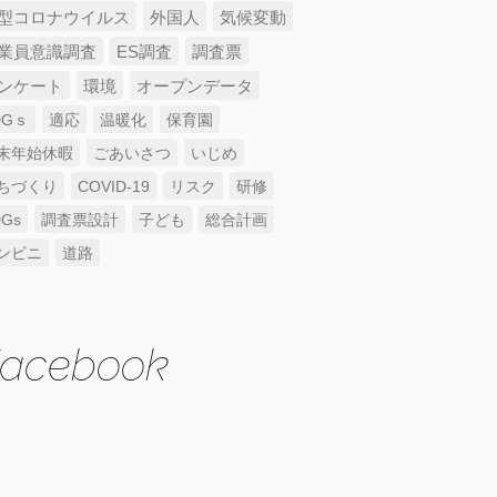
型コロナウイルス
外国人
気候変動
業員意識調査
ES調査
調査票
ンケート
環境
オープンデータ
DGｓ
適応
温暖化
保育園
末年始休暇
ごあいさつ
いじめ
ちづくり
COVID-19
リスク
研修
DGs
調査票設計
子ども
総合計画
ンビニ
道路
acebook