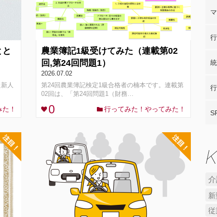
マ
行
とと
農業簿記1級受けてみた（連載第02
回,第24回問題1）
統
2026.07.02
た新人
第24回農業簿記検定1級合格者の楠本です。連載第
行
02回は、「第24回問題1（財務…
0
みた！
行ってみた！やってみた！
S
介
新
従