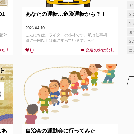
ア
01
あなたの運転…危険運転かも？！
S
年
2026.04.10
ま
第24
こんにちは。ライターの小林です。私は仕事柄、
週に一回以上は車に乗っています。今回…
S
0
みた！
交通のおはなし
コ
F
ごあ
自治会の運動会に行ってみた