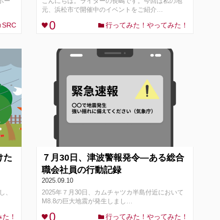
ホー
こんにちは。ライターの長嶋です。今回は私の地
元、浜松市で開催中のイベントをご紹介…
0
SRC
行ってみた！やってみた！
けた
７月30日、津波警報発令―ある総合
職会社員の行動記録
2025.09.10
陸し、
2025年７月30日、カムチャツカ半島付近において
М8.8の巨大地震が発生しまし…
0
みた！
行ってみた！やってみた！