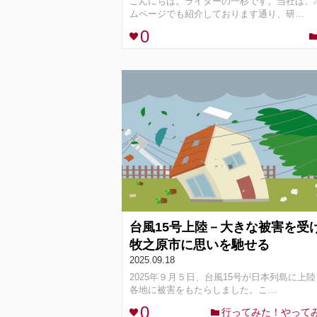
こんにちは。ライターの一杉です。当社は、
ムページでも紹介しております通り、研…
0
台風15号上陸－大きな被害を受
牧之原市に思いを馳せる
2025.09.18
2025年９月５日、台風15号が日本列島に上
各地に被害をもたらしました。こ…
0
行ってみた！やって