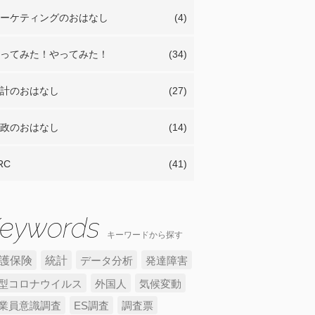
ーケティングのおはなし
(4)
ってみた！やってみた！
(34)
計のおはなし
(27)
政のおはなし
(14)
RC
(41)
キーワードから探す
護保険
統計
データ分析
発達障害
型コロナウイルス
外国人
気候変動
業員意識調査
ES調査
調査票