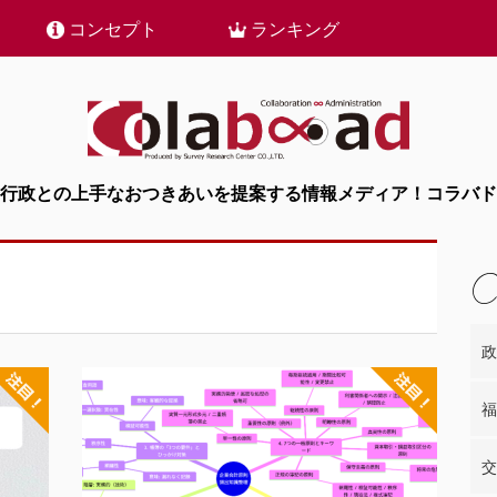
コンセプト
ランキング
行政との上手なおつきあいを提案する情報メディア！コラバド
政
福
交