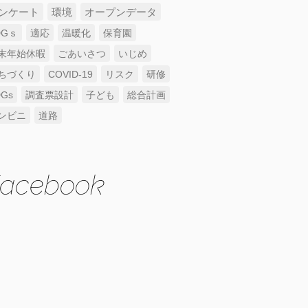
ンケート
環境
オープンデータ
DGｓ
適応
温暖化
保育園
末年始休暇
ごあいさつ
いじめ
ちづくり
COVID-19
リスク
研修
DGs
調査票設計
子ども
総合計画
ンビニ
道路
acebook