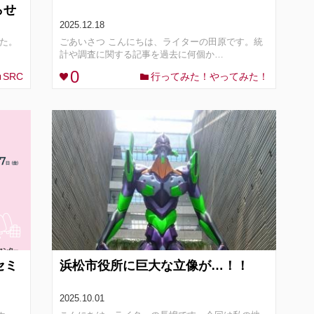
らせ
2025.12.18
た。
ごあいさつ こんにちは、ライターの田原です。統
計や調査に関する記事を過去に何個か…
0
SRC
行ってみた！やってみた！
セミ
浜松市役所に巨大な立像が…！！
2025.10.01