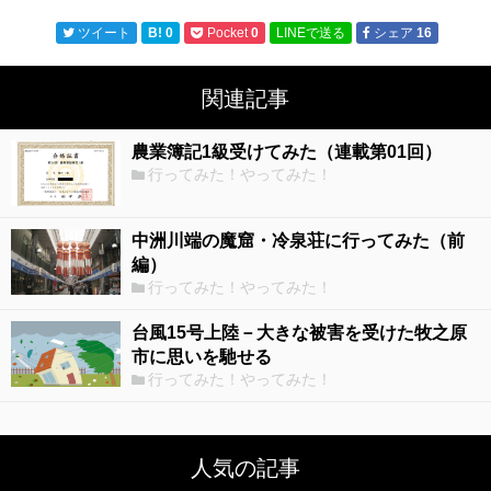
ツイート
B!
0
Pocket
0
LINEで送る
シェア
16
関連記事
農業簿記1級受けてみた（連載第01回）
行ってみた！やってみた！
中洲川端の魔窟・冷泉荘に行ってみた（前
編）
行ってみた！やってみた！
台風15号上陸－大きな被害を受けた牧之原
市に思いを馳せる
行ってみた！やってみた！
人気の記事