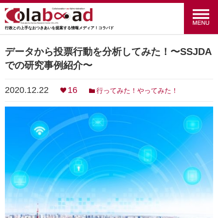
行政との上手なおつきあいを提案する情報メディア！コラバド
menu
政策のおはなし
(24)
データから投票行動を分析してみた！〜SSJDA
での研究事例紹介〜
福祉のおはなし
(27)
2020.12.22
16
行ってみた！やってみた！
交通のおはなし
(16)
マーケティングのおはなし
(4)
行ってみた！やってみた！
(34)
統計のおはなし
(27)
行政のおはなし
(14)
SRC
(41)