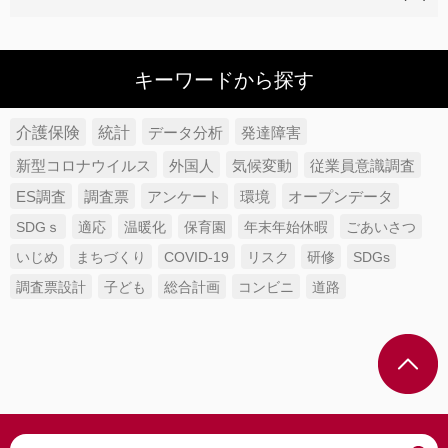
キーワードから探す
介護保険
統計
データ分析
発達障害
新型コロナウイルス
外国人
気候変動
従業員意識調査
ES調査
調査票
アンケート
環境
オープンデータ
SDGｓ
適応
温暖化
保育園
年末年始休暇
ごあいさつ
いじめ
まちづくり
COVID-19
リスク
研修
SDGs
調査票設計
子ども
総合計画
コンビニ
道路