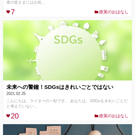
者の皆さまにはお叱…
7
政策のおはなし
コンセプト
ランキング
FOLLOW ME!
未来への警鐘！SDGsはきれいごとではない
2021.02.25
こんにちは。ライターの一杉です。 あなたは、SDGsをきれいごとだ
と考えていない…
20
政策のおはなし