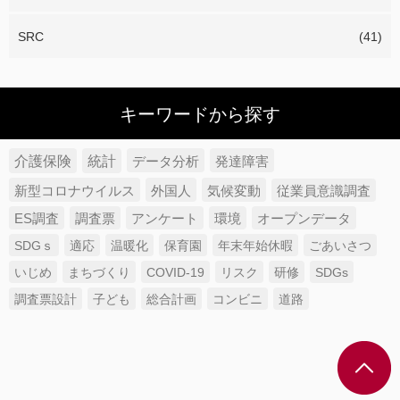
SRC
(41)
キーワードから探す
介護保険
統計
データ分析
発達障害
新型コロナウイルス
外国人
気候変動
従業員意識調査
ES調査
調査票
アンケート
環境
オープンデータ
SDGｓ
適応
温暖化
保育園
年末年始休暇
ごあいさつ
いじめ
まちづくり
COVID-19
リスク
研修
SDGs
調査票設計
子ども
総合計画
コンビニ
道路