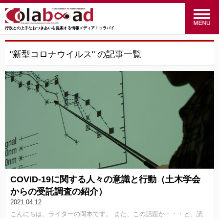
行政との上手なおつきあいを提案する情報メディア！コラバド
menu
政策のおはなし
(24)
"新型コロナウイルス" の記事一覧
福祉のおはなし
(27)
交通のおはなし
(16)
マーケティングのおはなし
(4)
行ってみた！やってみた！
(34)
統計のおはなし
(27)
COVID-19に関する人々の意識と行動（土木学会
行政のおはなし
(14)
からの受託調査の紹介）
2021.04.12
SRC
(41)
こんにちは、ライターの岡本です。 また、この話題か・・・と、読